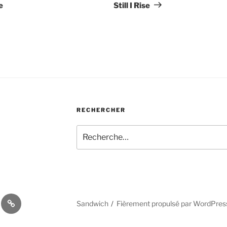
suivant
e
Still I Rise
RECHERCHER
Recherche
pour
:
Blog
Sandwich
Fièrement propulsé par WordPres