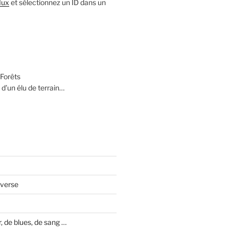
lux
et sélectionnez un ID dans un
Forêts
 d’un élu de terrain…
averse
 de blues, de sang …