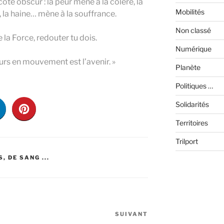
côté obscur : la peur mène à la colère, la
Mobilités
, la haine… mène à la souffrance.
Non classé
 la Force, redouter tu dois.
Numérique
urs en mouvement est l’avenir. »
Planète
Politiques …
Solidarités
Territoires
Trilport
, DE SANG ...
SUIVANT
Article