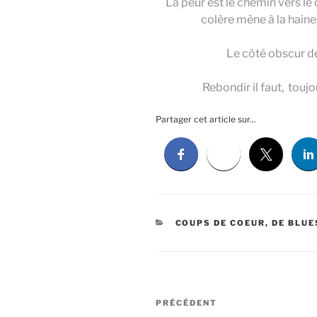
La peur est le chemin vers le 
colère mène à la haine
Le côté obscur de
Rebondir il faut, t
oujo
Partager cet article sur...
CATÉGORIES
COUPS DE COEUR, DE BLUES
Navigation
Article
PRÉCÉDENT