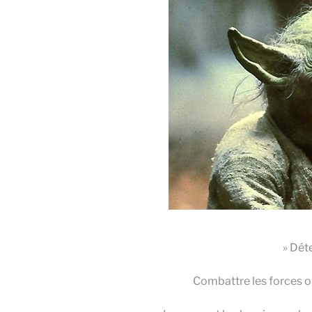
» Dét
Combattre les forces o