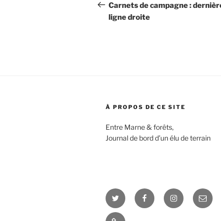
de
précédent
Carnets de campagne : dernièr
ligne droite
l’article
À PROPOS DE CE SITE
Entre Marne & forêts,
Journal de bord d’un élu de terrain
Twitter
Facebook
Instagram
E-
mail
Interview