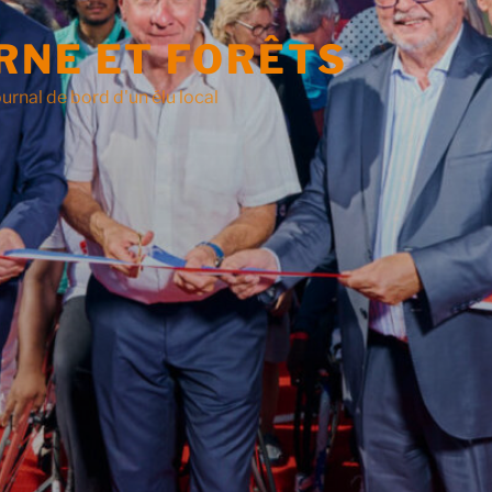
RNE ET FORÊTS
urnal de bord d'un élu local