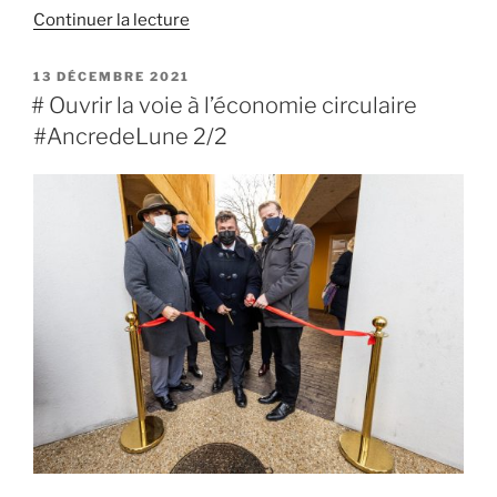
de
Continuer la lecture
« 2/2
Assises
PUBLIÉ
13 DÉCEMBRE 2021
LE
des
# Ouvrir la voie à l’économie circulaire
Petites
#AncredeLune 2/2
Villes
:
Deux
enjeux
absolument
vitaux »