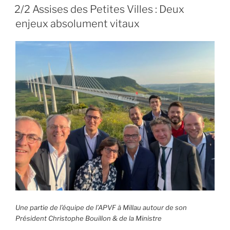
LE
« Valorpole »
2/2 Assises des Petites Villes : Deux
:
enjeux absolument vitaux
faire
appel
à
l’intelligence
collective »
Une partie de l’équipe de l’APVF à Millau autour de son
Président Christophe Bouillon & de la Ministre