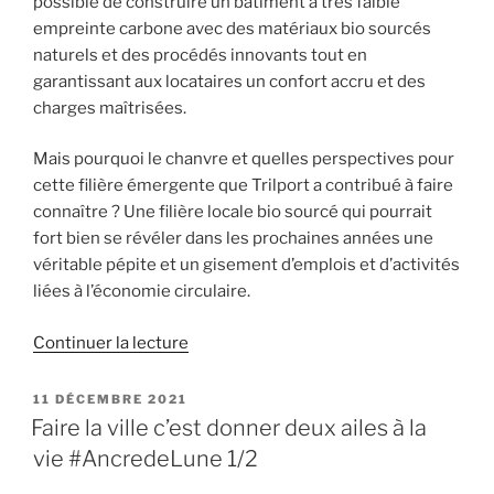
possible de construire un bâtiment à très faible
empreinte carbone avec des matériaux bio sourcés
naturels et des procédés innovants tout en
garantissant aux locataires un confort accru et des
charges maîtrisées.
Mais pourquoi le chanvre et quelles perspectives pour
cette filière émergente que Trilport a contribué à faire
connaître ? Une filière locale bio sourcé qui pourrait
fort bien se révéler dans les prochaines années une
véritable pépite et un gisement d’emplois et d’activités
liées à l’économie circulaire.
de
Continuer la lecture
« #
Ouvrir
PUBLIÉ
11 DÉCEMBRE 2021
LE
la
Faire la ville c’est donner deux ailes à la
voie
vie #AncredeLune 1/2
à