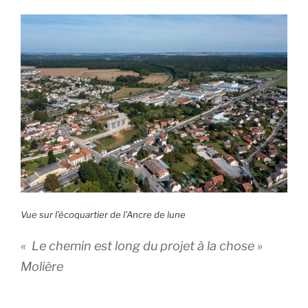
l’économie
circulaire
#AncredeLune
2/2 »
Vue sur l’écoquartier de l’Ancre de lune
« Le chemin est long du projet à la chose »
Molière