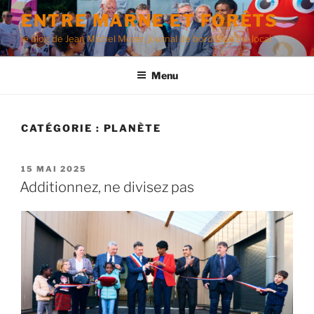
Aller
ENTRE MARNE ET FORÊTS
au
le blog de Jean Michel Morer, journal de bord d'un élu local
contenu
principal
Menu
CATÉGORIE :
PLANÈTE
PUBLIÉ
15 MAI 2025
LE
Additionnez, ne divisez pas