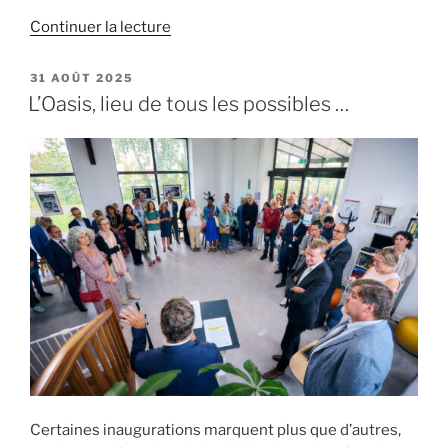
de
Continuer la lecture
« Mobilités
« périurbaines »
PUBLIÉ
31 AOÛT 2025
LE
:
L’Oasis, lieu de tous les possibles …
pour
faire
sens,
penser
«
écosystème
»
(1/2) »
Certaines inaugurations marquent plus que d’autres,