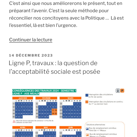
C’est ainsi que nous améliorerons le présent, tout en
préparant l’avenir. C’est la seule méthode pour
réconcilier nos concitoyens avec la Politique … Là est
l’essentiel, là est bien l’urgence.
de
Continuer la lecture
« Electrification
de
PUBLIÉ
14 DÉCEMBRE 2023
LE
Trilport
Ligne P, travaux : la question de
/
l’acceptabilité sociale est posée
La
Ferté
Milon,
#gameisover
… »