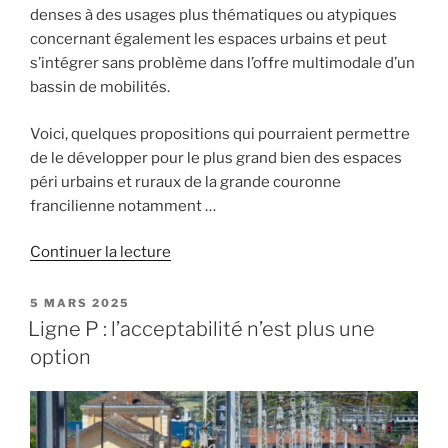
denses à des usages plus thématiques ou atypiques
concernant également les espaces urbains et peut
s’intégrer sans problème dans l’offre multimodale d’un
bassin de mobilités.
Voici, quelques propositions qui pourraient permettre
de le développer pour le plus grand bien des espaces
péri urbains et ruraux de la grande couronne
francilienne notamment …
de
Continuer la lecture
« Le
TàD,
PUBLIÉ
5 MARS 2025
LE
un
Ligne P : l’acceptabilité n’est plus une
gisement
option
inexploité »