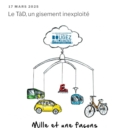
lieu
PUBLIÉ
17 MARS 2025
LE
de
Le TàD, un gisement inexploité
tous
les
possibles
… »