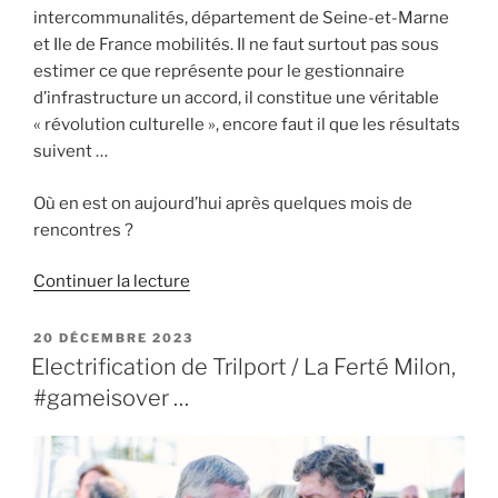
intercommunalités, département de Seine-et-Marne
et Ile de France mobilités. Il ne faut surtout pas sous
estimer ce que représente pour le gestionnaire
d’infrastructure un accord, il constitue une véritable
« révolution culturelle », encore faut il que les résultats
suivent …
Où en est on aujourd’hui après quelques mois de
rencontres ?
de
Continuer la lecture
« Ligne
P
PUBLIÉ
20 DÉCEMBRE 2023
LE
:
Electrification de Trilport / La Ferté Milon,
l’acceptabilité
#gameisover …
n’est
plus
une
option »