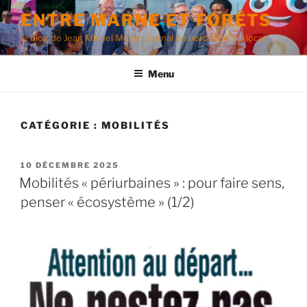
Aller
ENTRE MARNE ET FORÊTS
au
le blog de Jean Michel Morer, journal de bord d'un élu local
contenu
principal
Menu
CATÉGORIE :
MOBILITÉS
PUBLIÉ
10 DÉCEMBRE 2025
LE
Mobilités « périurbaines » : pour faire sens,
penser « écosystème » (1/2)