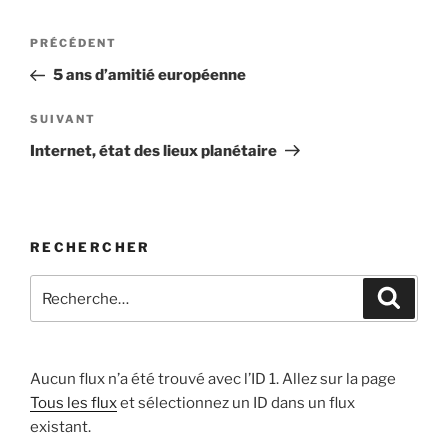
Navigation
Article
PRÉCÉDENT
de
précédent
5 ans d’amitié européenne
l’article
Article
SUIVANT
suivant
Internet, état des lieux planétaire
RECHERCHER
Recherche
Recher
pour
:
Aucun flux n’a été trouvé avec l’ID 1. Allez sur la page
Tous les flux
et sélectionnez un ID dans un flux
existant.