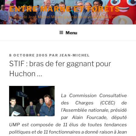
Aller
ENTRE MARNE ET FORÊTS
au
le blog de Jean Michel Morer, journal de bord d'un élu local
contenu
principal
Menu
PUBLIÉ
8 OCTOBRE 2005
PAR
JEAN-MICHEL
LE
STIF : bras de fer gagnant pour
Huchon …
La Commission Consultative
des Charges (CCEC) de
l’Assemblée nationale, présidé
par Alain Fourcade, député
UMP est composée de 11 élus de toutes tendances
politiques et de 11 fonctionnaires a donné raison à Jean