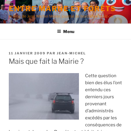
Aller
ENTRE MARNE ET FORÊTS
au
le blog de Jean Michel Morer, journal de bord d'un élu local
contenu
principal
Menu
PUBLIÉ
11 JANVIER 2009
PAR
JEAN-MICHEL
LE
Mais que fait la Mairie ?
Cette question
bien des élus l’ont
entendu ces
derniers jours
provenant
d’administrés
excédés par les
conséquences de