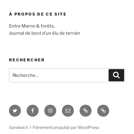
À PROPOS DE CE SITE
Entre Marne & forêts,
Journal de bord d’un élu de terrain
RECHERCHER
Recherche
Recher
pour
:
Twitter
Facebook
Instagram
E-
Blog
Interview
mail
&
vidéos
Sandwich
Fièrement propulsé par WordPress