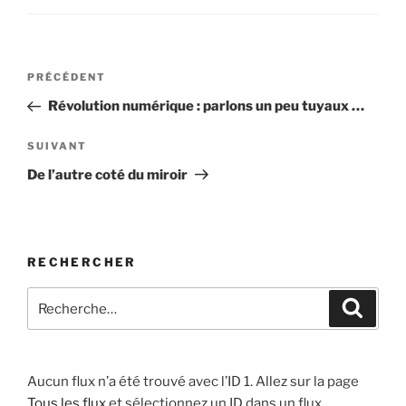
Navigation
Article
PRÉCÉDENT
de
précédent
Révolution numérique : parlons un peu tuyaux …
l’article
Article
SUIVANT
suivant
De l’autre coté du miroir
RECHERCHER
Recherche
Recher
pour
:
Aucun flux n’a été trouvé avec l’ID 1. Allez sur la page
Tous les flux
et sélectionnez un ID dans un flux