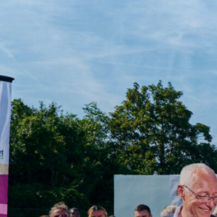
Aller
au
contenu
principal