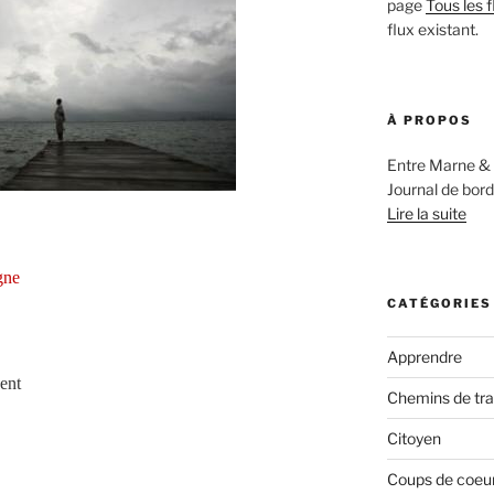
page
Tous les f
flux existant.
À PROPOS
Entre Marne & 
Journal de bord
Lire la suite
gne
CATÉGORIES
Apprendre
nent
Chemins de tr
Citoyen
Coups de coeur,