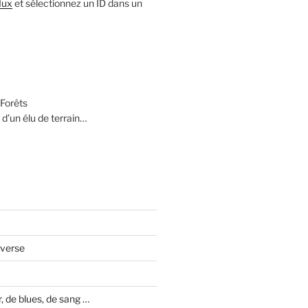
lux
et sélectionnez un ID dans un
Forêts
 d’un élu de terrain…
averse
 de blues, de sang …