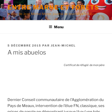
Aller
ENTRE MARNE ET FORÊTS
au
le blog de Jean Michel Morer, journal de bord d'un élu local
contenu
principal
Menu
PUBLIÉ
5 DÉCEMBRE 2015
PAR
JEAN-MICHEL
LE
A mis abuelos
Certificat de réfugié de mon père
Dernier Conseil communautaire de l’Agglomération du
Pays de Meaux, intervention de l’élue FN, classique, ses
prises de parole ne démontrant jusque là qu’une très