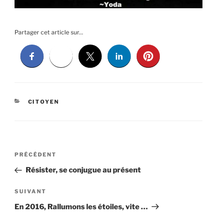
Partager cet article sur...
CATÉGORIES
CITOYEN
Navigation
Article
PRÉCÉDENT
de
précédent
Résister, se conjugue au présent
l’article
Article
SUIVANT
suivant
En 2016, Rallumons les étoiles, vite …