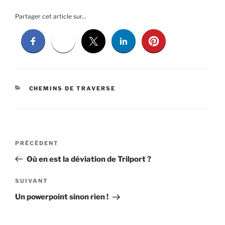
Partager cet article sur...
CATÉGORIES
CHEMINS DE TRAVERSE
Navigation
Article
PRÉCÉDENT
de
précédent
Où en est la déviation de Trilport ?
l’article
Article
SUIVANT
suivant
Un powerpoint sinon rien !