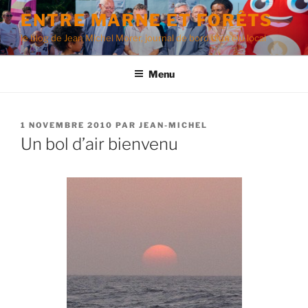
Aller
ENTRE MARNE ET FORÊTS
au
le blog de Jean Michel Morer, journal de bord d'un élu local
contenu
principal
Menu
PUBLIÉ
1 NOVEMBRE 2010
PAR
JEAN-MICHEL
LE
Un bol d’air bienvenu