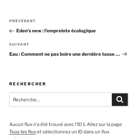
Navigation
Article
PRÉCÉDENT
de
précédent
Eden’s new : l’empreinte écologique
l’article
Article
SUIVANT
suivant
Eau : Comment ne pas boire une dernière tasse …
RECHERCHER
Recherche
Recher
pour
:
Aucun flux n’a été trouvé avec l’ID 1. Allez sur la page
Tous les flux
et sélectionnez un ID dans un flux