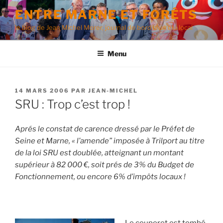
Aller
ENTRE MARNE ET FORÊTS
au
le blog de Jean Michel Morer, journal de bord d'un élu local
contenu
principal
Menu
PUBLIÉ
14 MARS 2006
PAR
JEAN-MICHEL
LE
SRU : Trop c’est trop !
Aprés le constat de carence dressé par le Préfet de
Seine et Marne, « l’amende” imposée à Trilport au titre
de la loi SRU est doublée, atteignant un montant
supérieur à 82 000 €, soit prés de 3% du Budget de
Fonctionnement, ou encore 6% d’impôts locaux !