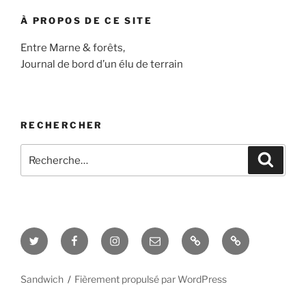
À PROPOS DE CE SITE
Entre Marne & forêts,
Journal de bord d’un élu de terrain
RECHERCHER
Recherche
Recher
pour
:
Twitter
Facebook
Instagram
E-
Blog
Interview
mail
&
vidéos
Sandwich
Fièrement propulsé par WordPress