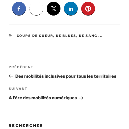
CATÉGORIES
COUPS DE COEUR, DE BLUES, DE SANG ...
Navigation
Article
PRÉCÉDENT
de
précédent
Des mobilités inclusives pour tous les territoires
l’article
Article
SUIVANT
suivant
A l’ére des mobilités numériques
RECHERCHER