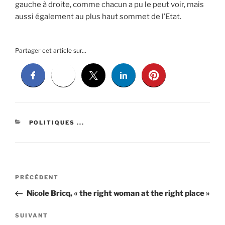
gauche à droite, comme chacun a pu le peut voir, mais
aussi également au plus haut sommet de l’Etat.
Partager cet article sur...
CATÉGORIES
POLITIQUES ...
Navigation
Article
PRÉCÉDENT
de
précédent
Nicole Bricq, « the right woman at the right place »
l’article
Article
SUIVANT