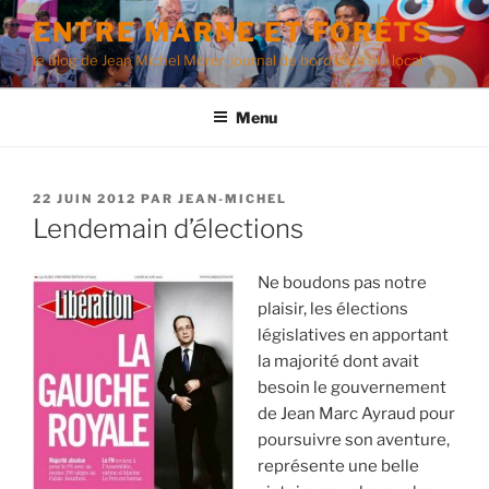
Aller
ENTRE MARNE ET FORÊTS
au
le blog de Jean Michel Morer, journal de bord d'un élu local
contenu
principal
Menu
PUBLIÉ
22 JUIN 2012
PAR
JEAN-MICHEL
LE
Lendemain d’élections
Ne boudons pas notre
plaisir, les élections
législatives en apportant
la majorité dont avait
besoin le gouvernement
de Jean Marc Ayraud pour
poursuivre son aventure,
représente une belle