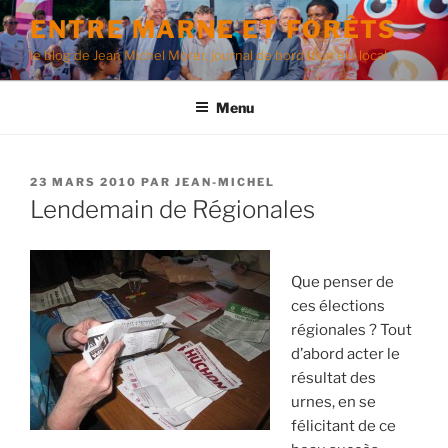
Aller
ENTRE MARNE ET FORÊTS
au
le blog de Jean Michel Morer, journal de bord d'un élu local
contenu
principal
Menu
PUBLIÉ
23 MARS 2010
PAR
JEAN-MICHEL
LE
Lendemain de Régionales
Que penser de
ces élections
régionales ? Tout
d’abord acter le
résultat des
urnes, en se
félicitant de ce