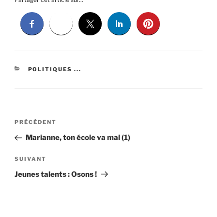
CATÉGORIES
POLITIQUES ...
Navigation
Article
PRÉCÉDENT
de
précédent
Marianne, ton école va mal (1)
l’article
Article
SUIVANT
suivant
Jeunes talents : Osons !