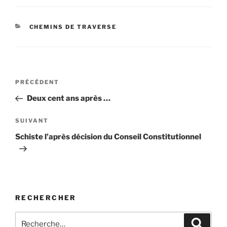
CATÉGORIES
CHEMINS DE TRAVERSE
Navigation
Article
PRÉCÉDENT
de
précédent
Deux cent ans après …
l’article
Article
SUIVANT
suivant
Schiste l’après décision du Conseil Constitutionnel
RECHERCHER
Recherche
Recher