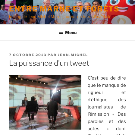
Aller
ENTRE MARNE ET FORÊTS
au
le blog de Jean Michel Morer, journal de bord d'un élu local
contenu
principal
Menu
PUBLIÉ
7 OCTOBRE 2013
PAR
JEAN-MICHEL
LE
La puissance d’un tweet
C’est peu de dire
que le manque de
rigueur et
d’éthique des
journalistes de
l’émission « Des
paroles et des
actes » dont