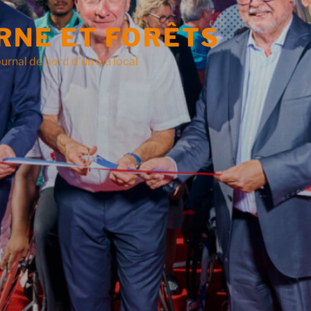
RNE ET FORÊTS
urnal de bord d'un élu local