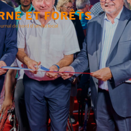
RNE ET FORÊTS
urnal de bord d'un élu local