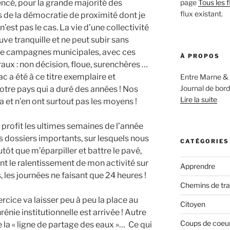
cé, pour la grande majorité des
page
Tous les f
flux existant.
s de la démocratie de proximité dont je
 n’est pas le cas. La vie d’une collectivité
euve tranquille et ne peut subir sans
de campagnes municipales, avec ces
À PROPOS
ux : non décision, floue, surenchères …
c a été à ce titre exemplaire et
Entre Marne & 
Journal de bord
notre pays qui a duré des années ! Nos
Lire la suite
et n’en ont surtout pas les moyens !
à profit les ultimes semaines de l’année
rs dossiers importants, sur lesquels nous
CATÉGORIES
utôt que m’éparpiller et battre le pavé,
nt le ralentissement de mon activité sur
Apprendre
les journées ne faisant que 24 heures !
Chemins de tr
rcice va laisser peu à peu la place au
Citoyen
rénie institutionnelle est arrivée ! Autre
Coups de coeur,
 la « ligne de partage des eaux »…
Ce qui