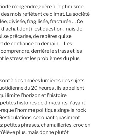
riode n’engendre guère à l’optimisme.
es mois reflètent ce climat. La société
ée, divisée, fragilisée, fracturée … Ce
d’achat dont il est question, mais de
ui se précarise, de repères qui se
 et de confiance en demain …Les
 comprendre, derrière le strass et les
nt le stress et les problèmes du plus
sont à des années lumières des sujets
otidienne du 20 heures , ils appellent
ui limite l’horizon et l’histoire
petites histoires de dirigeants n’ayant
rsque l’homme politique singe la rock
 ! Gesticulations secouant quasiment
s: petites phrases, chamailleries, croc en
n’élève plus, mais donne plutôt