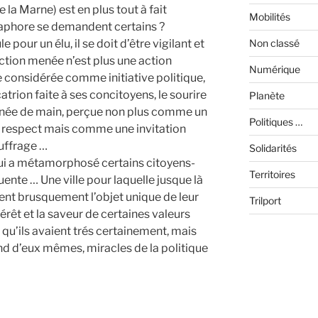
a Marne) est en plus tout à fait
Mobilités
taphore se demandent certains ?
pour un élu, il se doit d’être vigilant et
Non classé
’action menée n’est plus une action
Numérique
e considérée comme initiative politique,
rion faite à ses concitoyens, le sourire
Planète
ignée de main, perçue non plus comme un
Politiques …
de respect mais comme une invitation
uffrage …
Solidarités
qui a métamorphosé certains citoyens-
Territoires
uente … Une ville pour laquelle jusque là
ient brusquement l’objet unique de leur
Trilport
érêt et la saveur de certaines valeurs
qu’ils avaient trés certainement, mais
nd d’eux mêmes, miracles de la politique