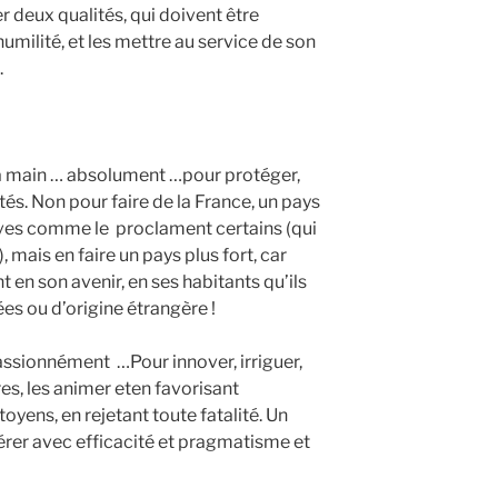
r deux qualités, qui doivent être
milité, et les mettre au service de son
.
 la main … absolument …pour protéger,
tés. Non pour faire de la France, un pays
tives comme le
proclament certains (qui
, mais en faire un pays plus fort, car
nt en son avenir, en ses habitants qu’ils
es ou d’origine étrangère !
 passionnément
…Pour innover, irriguer,
oires, les animer eten favorisant
yens, en rejetant toute fatalité. Un
érer avec efficacité et pragmatisme et