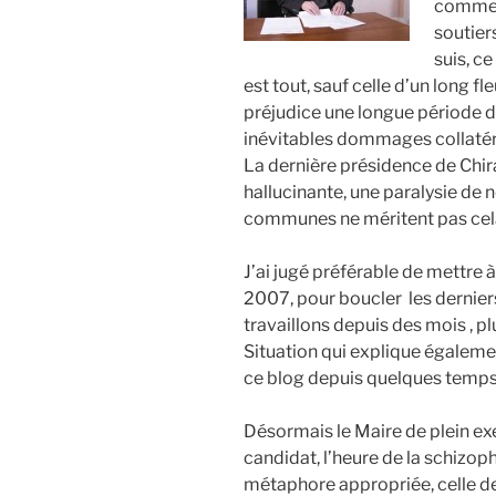
commen
soutier
suis, ce
est tout, sauf celle d’un long fl
préjudice une longue période 
inévitables dommages collatéra
La dernière présidence de Chira
hallucinante, une paralysie de 
communes ne méritent pas cela 
J’ai jugé préférable de mettre 
2007, pour boucler
les dernie
travaillons depuis des mois , pl
Situation qui explique égaleme
ce blog depuis quelques temps, 
Désormais le Maire de plein exe
candidat, l’heure de la schizoph
métaphore appropriée, celle de