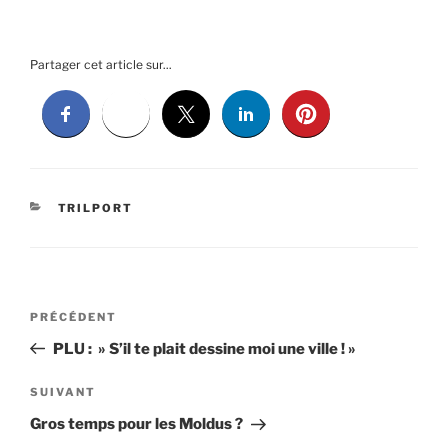
Partager cet article sur...
CATÉGORIES
TRILPORT
Navigation
Article
PRÉCÉDENT
de
précédent
PLU : » S’il te plait dessine moi une ville ! »
l’article
Article
SUIVANT
suivant
Gros temps pour les Moldus ?