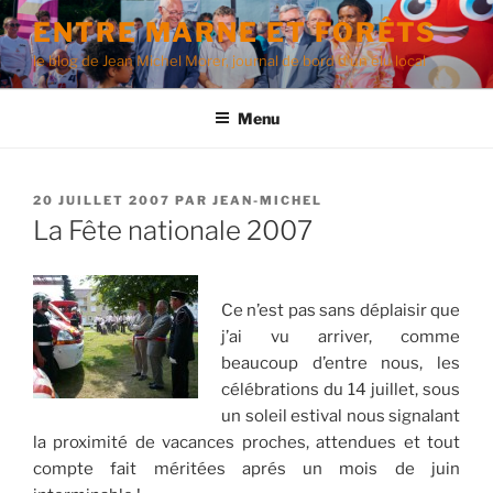
Aller
ENTRE MARNE ET FORÊTS
au
le blog de Jean Michel Morer, journal de bord d'un élu local
contenu
principal
Menu
PUBLIÉ
20 JUILLET 2007
PAR
JEAN-MICHEL
LE
La Fête nationale 2007
Ce n’est pas sans déplaisir que
j’ai vu arriver, comme
beaucoup d’entre nous, les
célébrations du 14 juillet, sous
un soleil estival nous signalant
la proximité de vacances proches, attendues et tout
compte fait méritées aprés un mois de juin