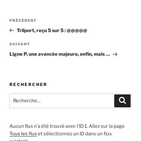
Navigation
Article
PRÉCÉDENT
de
précédent
Trilport, reçu 5 sur 5 : @@@@@
l’article
Article
SUIVANT
suivant
Ligne P, une avancée majeure, enfin, mais …
RECHERCHER
Recherche
Recher
pour
:
Aucun flux n’a été trouvé avec l’ID 1. Allez sur la page
Tous les flux
et sélectionnez un ID dans un flux