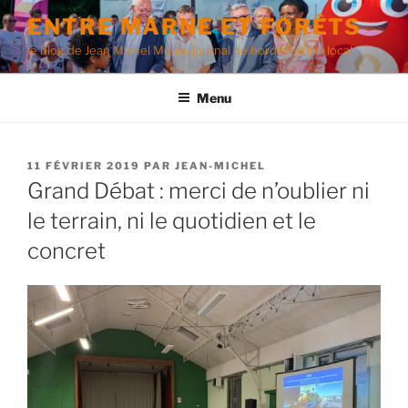
Aller
ENTRE MARNE ET FORÊTS
au
le blog de Jean Michel Morer, journal de bord d'un élu local
contenu
principal
Menu
PUBLIÉ
11 FÉVRIER 2019
PAR
JEAN-MICHEL
LE
Grand Débat : merci de n’oublier ni
le terrain, ni le quotidien et le
concret