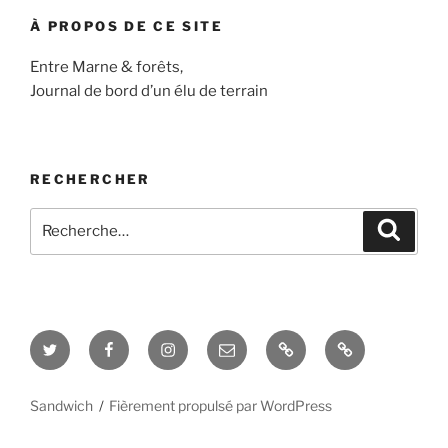
À PROPOS DE CE SITE
Entre Marne & forêts,
Journal de bord d’un élu de terrain
RECHERCHER
Recherche
Recher
pour
:
Twitter
Facebook
Instagram
E-
Blog
Interview
mail
&
vidéos
Sandwich
Fièrement propulsé par WordPress