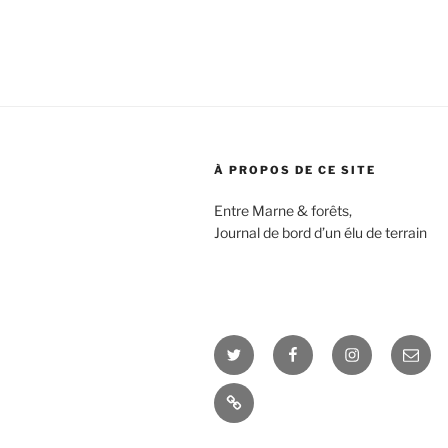
l’article
À PROPOS DE CE SITE
Entre Marne & forêts,
Journal de bord d’un élu de terrain
Twitter
Facebook
Instagram
E-
mail
Interview
&
vidéos