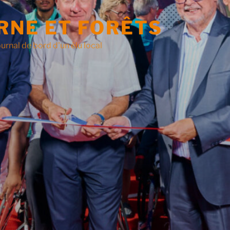
RNE ET FORÊTS
urnal de bord d'un élu local