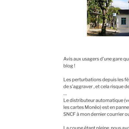
Avis aux usagers d’une gare q
blog !
Les perturbations depuis les fê
de s’aggraver , et cela risque d
…
Le distributeur automatique (vo
les cartes Monéo) est en panne 
SNCF à mon dernier courrier ou
La coupe étant pleine, nous a