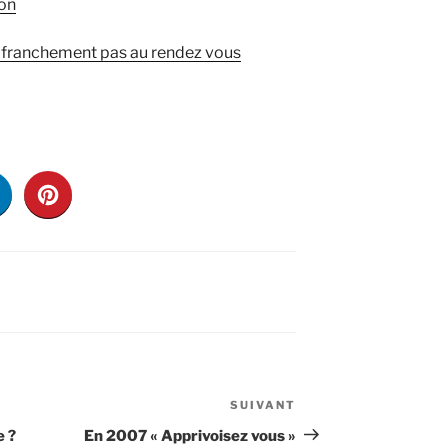
hon
ont franchement pas au rendez vous
SUIVANT
Article
suivant
e ?
En 2007 « Apprivoisez vous »