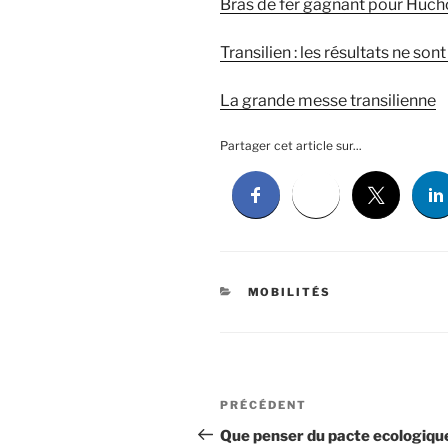
Bras de fer gagnant pour Huc
Transilien : les résultats ne s
La grande messe transilienne
Partager cet article sur...
CATÉGORIES
MOBILITÉS
Navigation
Article
PRÉCÉDENT
de
précédent
Que penser du pacte ecologiqu