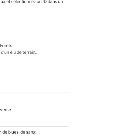
lux
et sélectionnez un ID dans un
Forêts
 d’un élu de terrain…
averse
 de blues, de sang …