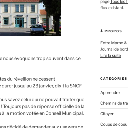
page
Tous les f
flux existant.
À PROPOS
Entre Marne & 
Journal de bord
Lire la suite
ue nous évoquons trop souvent dans ce
tes du réveillon ne cessent
CATÉGORIES
e durer jusqu’au 23 janvier, dixit la SNCF
Apprendre
us savez celui qui ne pouvait traiter que
Chemins de tr
! Toujours pas de réponse officielle de la
 à la motion votée en Conseil Municipal.
Citoyen
Coups de coeur,
vons décidé de demander aux usagers de