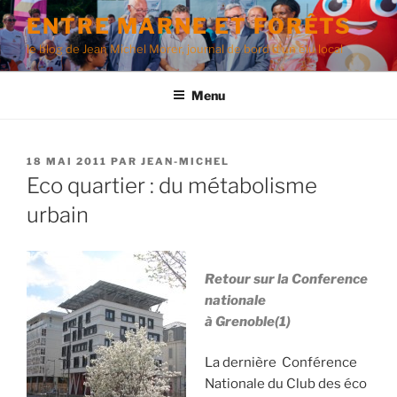
Aller
ENTRE MARNE ET FORÊTS
au
le blog de Jean Michel Morer, journal de bord d'un élu local
contenu
principal
Menu
PUBLIÉ
18 MAI 2011
PAR
JEAN-MICHEL
LE
Eco quartier : du métabolisme
urbain
Retour sur la Conference
nationale
à Grenoble(1)
La dernière Conférence
Nationale du Club des éco