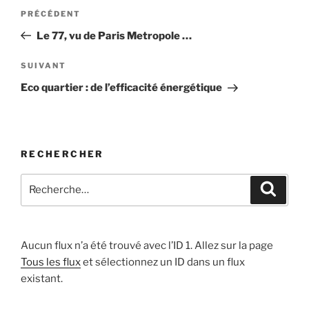
Navigation
Article
PRÉCÉDENT
de
précédent
Le 77, vu de Paris Metropole …
l’article
Article
SUIVANT
suivant
Eco quartier : de l’efficacité énergétique
RECHERCHER
Recherche
Recher
pour
:
Aucun flux n’a été trouvé avec l’ID 1. Allez sur la page
Tous les flux
et sélectionnez un ID dans un flux
existant.