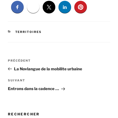
CATÉGORIES
TERRITOIRES
Navigation
Article
PRÉCÉDENT
de
précédent
La Novlangue de la mobilite urbaine
l’article
Article
SUIVANT
suivant
Entrons dans la cadence …
RECHERCHER