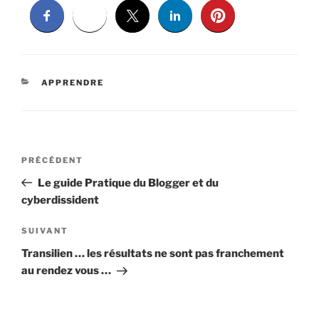
CATÉGORIES
APPRENDRE
Navigation
Article
PRÉCÉDENT
de
précédent
Le guide Pratique du Blogger et du
l’article
cyberdissident
Article
SUIVANT
suivant
Transilien … les résultats ne sont pas franchement
au rendez vous …