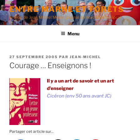
Aller
ENTRE MARNE ET FORÊTS
au
le blog de Jean Michel Morer, journal de bord d'un élu local
contenu
principal
Menu
PUBLIÉ
27 SEPTEMBRE 2005
PAR
JEAN-MICHEL
LE
Courage … Enseignons !
Il y a un art de savoir et un art
d’enseigner
Cicéron (env 50 ans avant JC)
Partager cet article sur...