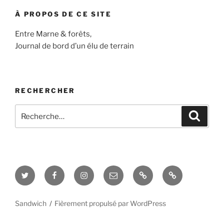
À PROPOS DE CE SITE
Entre Marne & forêts,
Journal de bord d’un élu de terrain
RECHERCHER
Recherche
Recher
pour
:
Twitter
Facebook
Instagram
E-
Blog
Interview
mail
&
vidéos
Sandwich
Fièrement propulsé par WordPress