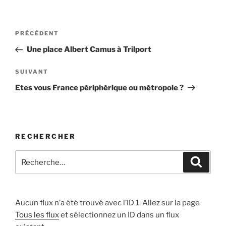
Navigation
Article
PRÉCÉDENT
de
précédent
Une place Albert Camus à Trilport
l’article
Article
SUIVANT
suivant
Etes vous France périphérique ou métropole ?
RECHERCHER
Recherche
Recher
pour
:
Aucun flux n’a été trouvé avec l’ID 1. Allez sur la page
Tous les flux
et sélectionnez un ID dans un flux