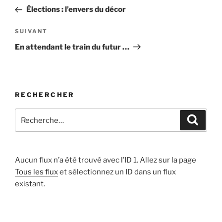
de
précédent
Élections : l’envers du décor
l’article
Article
SUIVANT
suivant
En attendant le train du futur …
RECHERCHER
Recherche
Recher
pour
:
Aucun flux n’a été trouvé avec l’ID 1. Allez sur la page
Tous les flux
et sélectionnez un ID dans un flux
existant.