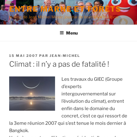
Aller
ENTRE MARNE ET FORÊTS
au
le blog de Jean Michel Morer, journal de bord d'un élu local
contenu
principal
Menu
PUBLIÉ
15 MAI 2007
PAR
JEAN-MICHEL
LE
Climat : il n’y a pas de fatalité !
Les travaux du GIEC (Groupe
d’experts
intergouvernemental sur
l’évolution du climat), entrent
enfin dans le domaine du
concret, c’est ce qui ressort de
la 3eme réunion 2007 qui s’est tenue le mois dernier à
Bangkok.