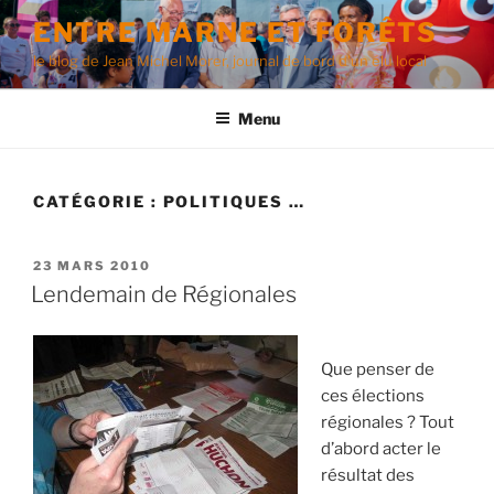
Aller
ENTRE MARNE ET FORÊTS
au
le blog de Jean Michel Morer, journal de bord d'un élu local
contenu
principal
Menu
CATÉGORIE :
POLITIQUES …
PUBLIÉ
23 MARS 2010
LE
Lendemain de Régionales
Que penser de
ces élections
régionales ? Tout
d’abord acter le
résultat des