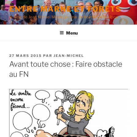
Aller
ENTRE MARNE ET FORÊTS
au
le blog de Jean Michel Morer, journal de bord d'un élu local
contenu
principal
Menu
PUBLIÉ
27 MARS 2015
PAR
JEAN-MICHEL
LE
Avant toute chose : Faire obstacle
au FN