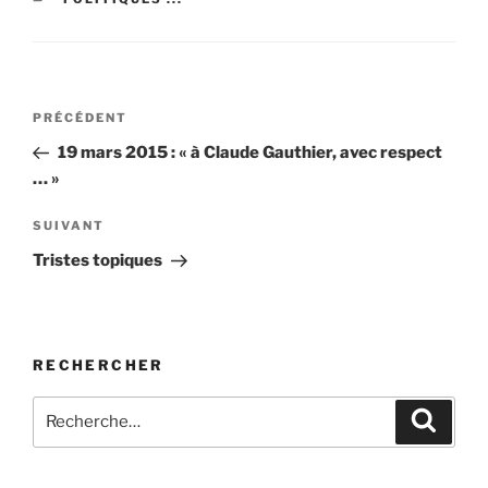
Navigation
Article
PRÉCÉDENT
de
précédent
19 mars 2015 : « à Claude Gauthier, avec respect
l’article
… »
Article
SUIVANT
suivant
Tristes topiques
RECHERCHER
Recherche
Recher
pour
: