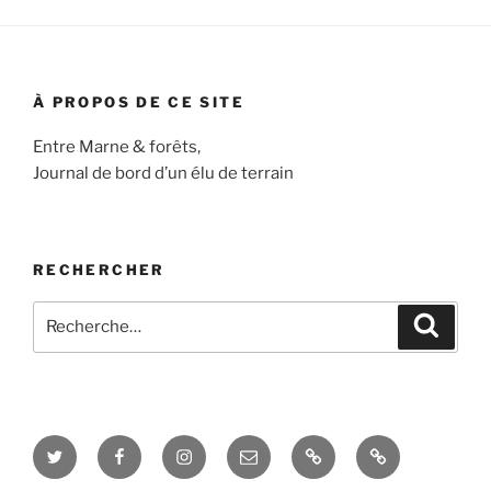
À PROPOS DE CE SITE
Entre Marne & forêts,
Journal de bord d’un élu de terrain
RECHERCHER
Recherche
Recher
pour
:
Twitter
Facebook
Instagram
E-
Blog
Interview
mail
&