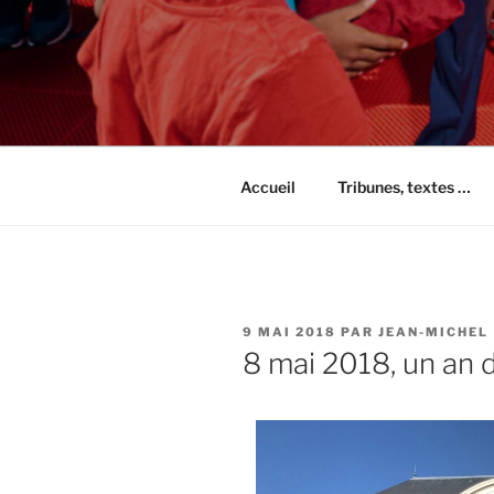
Accueil
Tribunes, textes …
PUBLIÉ
9 MAI 2018
PAR
JEAN-MICHEL
LE
8 mai 2018, un an 