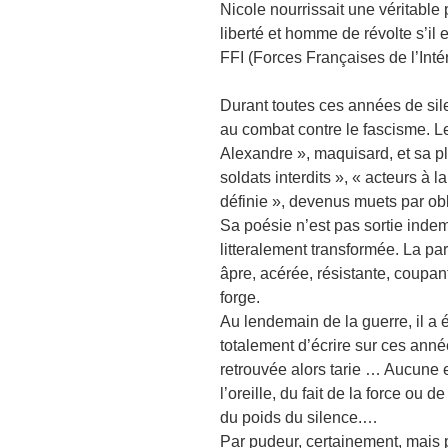
Nicole nourrissait une véritable
liberté et homme de révolte s’il e
FFI (Forces Françaises de l’Intér
Durant toutes ces années de sile
au combat contre le fascisme. Le
Alexandre », maquisard, et sa plu
soldats interdits », « acteurs à 
définie », devenus muets par obl
Sa poésie n’est pas sortie inde
litteralement transformée. La pa
âpre, acérée, résistante, coupa
forge.
Au lendemain de la guerre, il a é
totalement d’écrire sur ces ann
retrouvée alors tarie … Aucune e
l’oreille, du fait de la force ou 
du poids du silence.…
Par pudeur, certainement, mais 