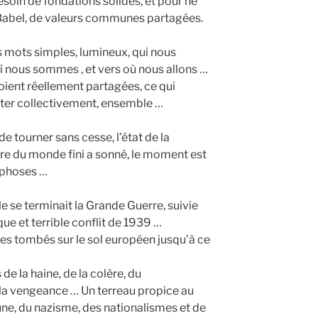
esoin de fondations solides, et pour ne
 Babel, de valeurs communes partagées.
ois mots simples, lumineux, qui nous
i nous sommes , et vers où nous allons …
soient réellement partagées, ce qui
orter collectivement, ensemble …
de tourner sans cesse, l’état de la
ure du monde fini a sonné, le moment est
rphoses …
le se terminait la Grande Guerre, suivie
e et terrible conflit de 1939 …
s tombés sur le sol européen jusqu’à ce
 de la haine, de la colère, du
 la vengeance … Un terreau propice au
ne, du nazisme, des nationalismes et de