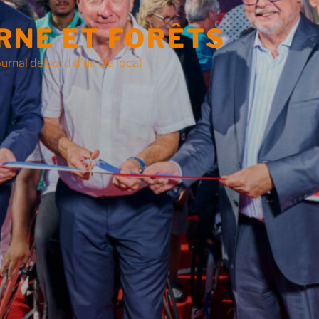
RNE ET FORÊTS
urnal de bord d'un élu local