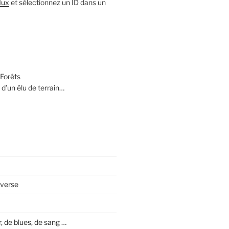
lux
et sélectionnez un ID dans un
Forêts
 d’un élu de terrain…
averse
 de blues, de sang …