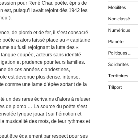
 passion pour René Char, poète, épris de
Mobilités
n est, puisqu’il avait rejoint dès 1942 les
ieur).
Non classé
Numérique
nce, de plomb et de fer, il s’est consacré
 poète a alors laissé place au « capitaine
Planète
me au fusil rejoignant la lutte des «
Politiques …
la langue coupée, acteurs sans identité
igation et prudence pour leurs familles.
Solidarités
mne de ces années clandestines,
Territoires
role est devenue plus dense, intense,
nte comme une lame d’épée sortant de la
Trilport
té un des rares écrivains d’alors à refuser
ées de plomb … La source du poète s’est
nvolée lyrique jouant sur l’émotion et
de la musicalité des mots, de leur rythmes et
peut être également par respect pour ses