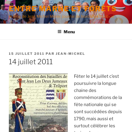
Aller
ENTRE MARNE ET FORÊTS
au
le blog de Jean Michel Morer, journal de bord d'un élu local
contenu
principal
Menu
PUBLIÉ
15 JUILLET 2011
PAR
JEAN-MICHEL
LE
14 juillet 2011
Fêter le 14 juillet c’est
poursuivre la longue
chaine des
commémorations de la
fête nationale qui se
sont succédées depuis
1790, mais aussi et
surtout célébrer les