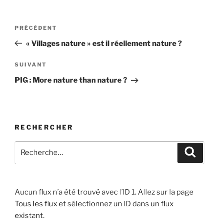
Navigation
Article
PRÉCÉDENT
de
précédent
« Villages nature » est il réellement nature ?
l’article
Article
SUIVANT
suivant
PIG : More nature than nature ?
RECHERCHER
Recherche
Recher
pour
:
Aucun flux n’a été trouvé avec l’ID 1. Allez sur la page
Tous les flux
et sélectionnez un ID dans un flux
existant.