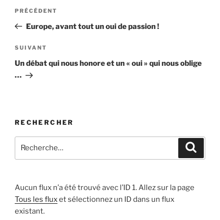
Navigation
Article
PRÉCÉDENT
de
précédent
Europe, avant tout un oui de passion !
l’article
Article
SUIVANT
suivant
Un débat qui nous honore et un « oui » qui nous oblige
…
RECHERCHER
Recherche
Recher
pour
:
Aucun flux n’a été trouvé avec l’ID 1. Allez sur la page
Tous les flux
et sélectionnez un ID dans un flux
existant.