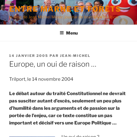
Aller
ENTRE MARNE ET FORÊTS
au
le blog de Jean Michel Morer, journal de bord d'un élu local
contenu
principal
Menu
PUBLIÉ
14 JANVIER 2005
PAR
JEAN-MICHEL
LE
Europe, un oui de raison …
Trilport, le 14 novembre 2004
Le débat autour du traité Constitutionnel ne devrait
pas susciter autant d’excès, seulement un peu plus
d’humilité dans les arguments et de passion sur la
portée de l’enjeu, car ce texte constitue un pas
important et décisif vers une Europe Politique …