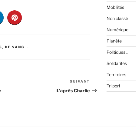
Mobilités
Non classé
Numérique
Planète
, DE SANG ...
Politiques …
Solidarités
Territoires
SUIVANT
Article
Trilport
suivant
é
L’après Charlie