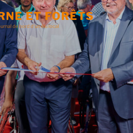
RNE ET FORÊTS
urnal de bord d'un élu local