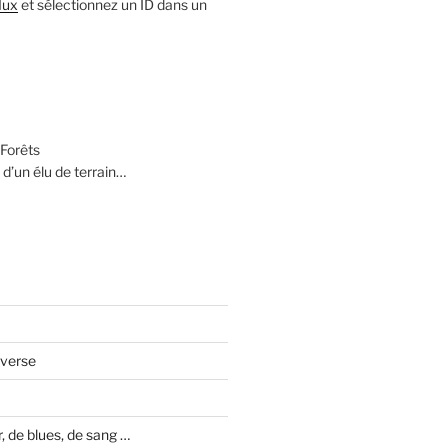
lux
et sélectionnez un ID dans un
Forêts
 d’un élu de terrain…
averse
 de blues, de sang …